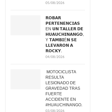
05/08/2026
𝗥𝗢𝗕𝗔𝗥
𝗣𝗘𝗥𝗧𝗘𝗡𝗘𝗡𝗖𝗜𝗔𝗦
EN 𝗨𝗡 𝗧𝗔𝗟𝗟𝗘𝗥 𝗗𝗘
𝗛𝗨𝗔𝗨𝗖𝗛𝗜𝗡𝗔𝗡𝗚𝗢,
Y 𝗧𝗔𝗠𝗕𝗜É𝗡 𝗦𝗘
𝗟𝗟𝗘𝗩𝗔𝗥𝗢𝗡 𝗔
𝗥𝗢𝗖𝗞𝗬.
04/08/2026
MOTOCICLISTA
RESULTA
LESIONADO DE
GRAVEDAD TRAS
FUERTE
ACCIDENTE EN
#HUAUCHINANGO.
03/08/2026