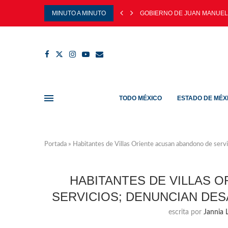
MINUTO A MINUTO
GOBIERNO DE JUAN MANUEL 
TODO MÉXICO
ESTADO DE MÉX
Portada
»
Habitantes de Villas Oriente acusan abandono de servi
HABITANTES DE VILLAS 
SERVICIOS; DENUNCIAN DE
escrita por
Jannia L