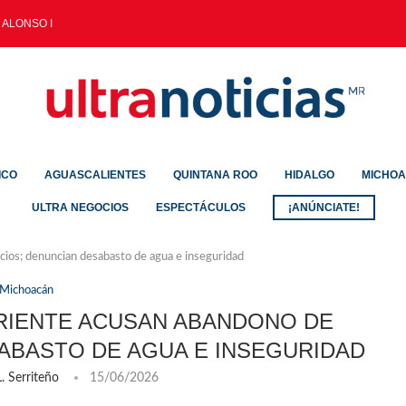
ALONSO IMPULSA EL DEPORTE...
ICO
AGUASCALIENTES
QUINTANA ROO
HIDALGO
MICHO
ULTRA NEGOCIOS
ESPECTÁCULOS
¡ANÚNCIATE!
cios; denuncian desabasto de agua e inseguridad
Michoacán
ORIENTE ACUSAN ABANDONO DE
SABASTO DE AGUA E INSEGURIDAD
. Serriteño
15/06/2026