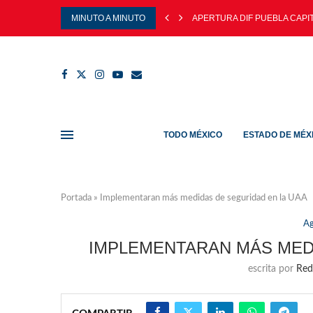
MINUTO A MINUTO
APERTURA DIF PUEBLA CAPIT
TODO MÉXICO
ESTADO DE MÉX
Portada
»
Implementaran más medidas de seguridad en la UAA
Ag
IMPLEMENTARAN MÁS MEDI
escrita por
Red