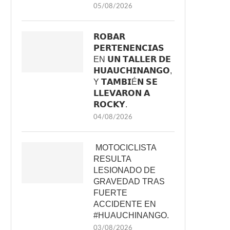
05/08/2026
𝗥𝗢𝗕𝗔𝗥
𝗣𝗘𝗥𝗧𝗘𝗡𝗘𝗡𝗖𝗜𝗔𝗦
EN 𝗨𝗡 𝗧𝗔𝗟𝗟𝗘𝗥 𝗗𝗘
𝗛𝗨𝗔𝗨𝗖𝗛𝗜𝗡𝗔𝗡𝗚𝗢,
Y 𝗧𝗔𝗠𝗕𝗜É𝗡 𝗦𝗘
𝗟𝗟𝗘𝗩𝗔𝗥𝗢𝗡 𝗔
𝗥𝗢𝗖𝗞𝗬.
04/08/2026
MOTOCICLISTA
RESULTA
LESIONADO DE
GRAVEDAD TRAS
FUERTE
ACCIDENTE EN
#HUAUCHINANGO.
03/08/2026