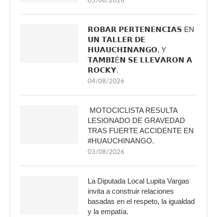
05/08/2026
𝗥𝗢𝗕𝗔𝗥 𝗣𝗘𝗥𝗧𝗘𝗡𝗘𝗡𝗖𝗜𝗔𝗦 EN
𝗨𝗡 𝗧𝗔𝗟𝗟𝗘𝗥 𝗗𝗘
𝗛𝗨𝗔𝗨𝗖𝗛𝗜𝗡𝗔𝗡𝗚𝗢, Y
𝗧𝗔𝗠𝗕𝗜É𝗡 𝗦𝗘 𝗟𝗟𝗘𝗩𝗔𝗥𝗢𝗡 𝗔
𝗥𝗢𝗖𝗞𝗬.
04/08/2026
MOTOCICLISTA RESULTA
LESIONADO DE GRAVEDAD
TRAS FUERTE ACCIDENTE EN
#HUAUCHINANGO.
03/08/2026
La Diputada Local Lupita Vargas
invita a construir relaciones
basadas en el respeto, la igualdad
y la empatía.