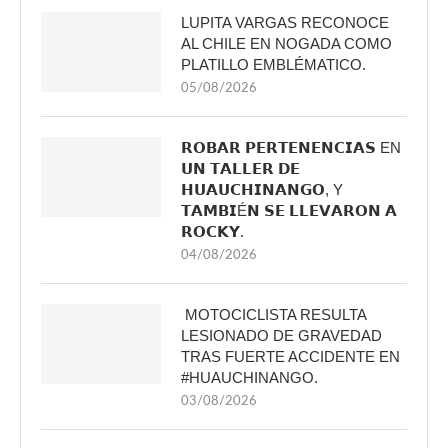
LUPITA VARGAS RECONOCE
AL CHILE EN NOGADA COMO
PLATILLO EMBLÉMATICO.
05/08/2026
𝗥𝗢𝗕𝗔𝗥 𝗣𝗘𝗥𝗧𝗘𝗡𝗘𝗡𝗖𝗜𝗔𝗦 EN
𝗨𝗡 𝗧𝗔𝗟𝗟𝗘𝗥 𝗗𝗘
𝗛𝗨𝗔𝗨𝗖𝗛𝗜𝗡𝗔𝗡𝗚𝗢, Y
𝗧𝗔𝗠𝗕𝗜É𝗡 𝗦𝗘 𝗟𝗟𝗘𝗩𝗔𝗥𝗢𝗡 𝗔
𝗥𝗢𝗖𝗞𝗬.
04/08/2026
MOTOCICLISTA RESULTA
LESIONADO DE GRAVEDAD
TRAS FUERTE ACCIDENTE EN
#HUAUCHINANGO.
03/08/2026