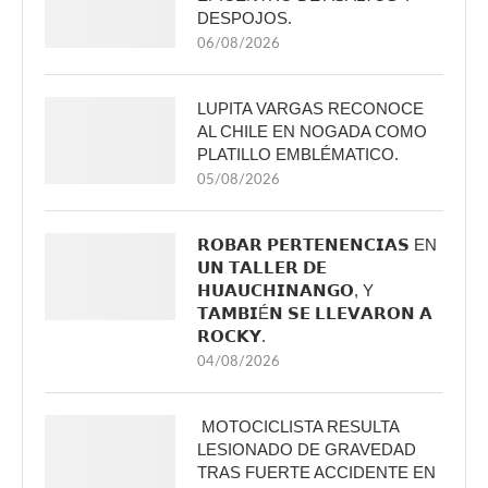
DESPOJOS.
06/08/2026
LUPITA VARGAS RECONOCE
AL CHILE EN NOGADA COMO
PLATILLO EMBLÉMATICO.
05/08/2026
𝗥𝗢𝗕𝗔𝗥 𝗣𝗘𝗥𝗧𝗘𝗡𝗘𝗡𝗖𝗜𝗔𝗦 EN
𝗨𝗡 𝗧𝗔𝗟𝗟𝗘𝗥 𝗗𝗘
𝗛𝗨𝗔𝗨𝗖𝗛𝗜𝗡𝗔𝗡𝗚𝗢, Y
𝗧𝗔𝗠𝗕𝗜É𝗡 𝗦𝗘 𝗟𝗟𝗘𝗩𝗔𝗥𝗢𝗡 𝗔
𝗥𝗢𝗖𝗞𝗬.
04/08/2026
MOTOCICLISTA RESULTA
LESIONADO DE GRAVEDAD
TRAS FUERTE ACCIDENTE EN