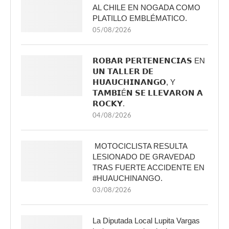
AL CHILE EN NOGADA COMO
PLATILLO EMBLÉMATICO.
05/08/2026
𝗥𝗢𝗕𝗔𝗥 𝗣𝗘𝗥𝗧𝗘𝗡𝗘𝗡𝗖𝗜𝗔𝗦 EN
𝗨𝗡 𝗧𝗔𝗟𝗟𝗘𝗥 𝗗𝗘
𝗛𝗨𝗔𝗨𝗖𝗛𝗜𝗡𝗔𝗡𝗚𝗢, Y
𝗧𝗔𝗠𝗕𝗜É𝗡 𝗦𝗘 𝗟𝗟𝗘𝗩𝗔𝗥𝗢𝗡 𝗔
𝗥𝗢𝗖𝗞𝗬.
04/08/2026
MOTOCICLISTA RESULTA
LESIONADO DE GRAVEDAD
TRAS FUERTE ACCIDENTE EN
#HUAUCHINANGO.
03/08/2026
La Diputada Local Lupita Vargas