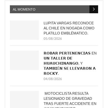
AL MOMENTO
LUPITA VARGAS RECONOCE
AL CHILE EN NOGADA COMO
PLATILLO EMBLÉMATICO.
05/08/2026
𝗥𝗢𝗕𝗔𝗥 𝗣𝗘𝗥𝗧𝗘𝗡𝗘𝗡𝗖𝗜𝗔𝗦 EN
𝗨𝗡 𝗧𝗔𝗟𝗟𝗘𝗥 𝗗𝗘
𝗛𝗨𝗔𝗨𝗖𝗛𝗜𝗡𝗔𝗡𝗚𝗢, Y
𝗧𝗔𝗠𝗕𝗜É𝗡 𝗦𝗘 𝗟𝗟𝗘𝗩𝗔𝗥𝗢𝗡 𝗔
𝗥𝗢𝗖𝗞𝗬.
04/08/2026
MOTOCICLISTA RESULTA
LESIONADO DE GRAVEDAD
TRAS FUERTE ACCIDENTE EN