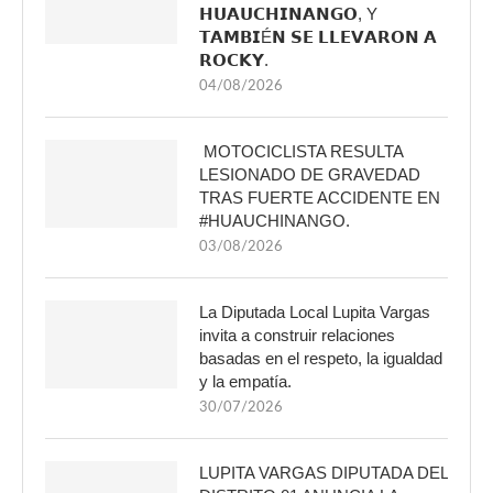
𝗛𝗨𝗔𝗨𝗖𝗛𝗜𝗡𝗔𝗡𝗚𝗢, Y
𝗧𝗔𝗠𝗕𝗜É𝗡 𝗦𝗘 𝗟𝗟𝗘𝗩𝗔𝗥𝗢𝗡 𝗔
𝗥𝗢𝗖𝗞𝗬.
04/08/2026
MOTOCICLISTA RESULTA
LESIONADO DE GRAVEDAD
TRAS FUERTE ACCIDENTE EN
#HUAUCHINANGO.
03/08/2026
La Diputada Local Lupita Vargas
invita a construir relaciones
basadas en el respeto, la igualdad
y la empatía.
30/07/2026
LUPITA VARGAS DIPUTADA DEL