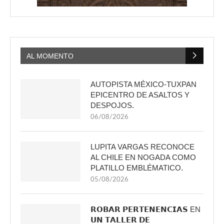
AL MOMENTO
AUTOPISTA MÉXICO-TUXPAN
EPICENTRO DE ASALTOS Y
DESPOJOS.
06/08/2026
LUPITA VARGAS RECONOCE
AL CHILE EN NOGADA COMO
PLATILLO EMBLÉMATICO.
05/08/2026
𝗥𝗢𝗕𝗔𝗥 𝗣𝗘𝗥𝗧𝗘𝗡𝗘𝗡𝗖𝗜𝗔𝗦 EN
𝗨𝗡 𝗧𝗔𝗟𝗟𝗘𝗥 𝗗𝗘