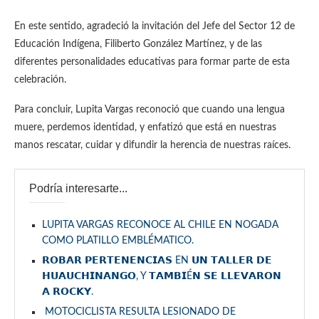
En este sentido, agradeció la invitación del Jefe del Sector 12 de
Educación Indígena, Filiberto González Martínez, y de las
diferentes personalidades educativas para formar parte de esta
celebración.
Para concluir, Lupita Vargas reconoció que cuando una lengua
muere, perdemos identidad, y enfatizó que está en nuestras
manos rescatar, cuidar y difundir la herencia de nuestras raíces.
Podría interesarte...
LUPITA VARGAS RECONOCE AL CHILE EN NOGADA
COMO PLATILLO EMBLÉMATICO.
𝗥𝗢𝗕𝗔𝗥 𝗣𝗘𝗥𝗧𝗘𝗡𝗘𝗡𝗖𝗜𝗔𝗦 EN 𝗨𝗡 𝗧𝗔𝗟𝗟𝗘𝗥 𝗗𝗘
𝗛𝗨𝗔𝗨𝗖𝗛𝗜𝗡𝗔𝗡𝗚𝗢, Y 𝗧𝗔𝗠𝗕𝗜É𝗡 𝗦𝗘 𝗟𝗟𝗘𝗩𝗔𝗥𝗢𝗡
𝗔 𝗥𝗢𝗖𝗞𝗬.
MOTOCICLISTA RESULTA LESIONADO DE