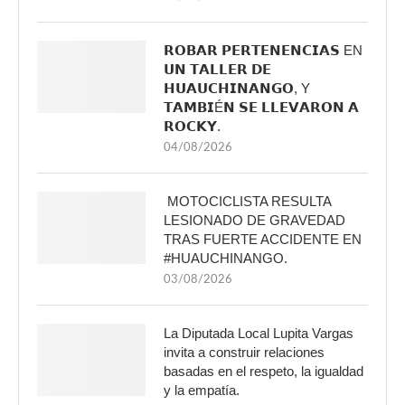
𝗥𝗢𝗕𝗔𝗥 𝗣𝗘𝗥𝗧𝗘𝗡𝗘𝗡𝗖𝗜𝗔𝗦 EN
𝗨𝗡 𝗧𝗔𝗟𝗟𝗘𝗥 𝗗𝗘
𝗛𝗨𝗔𝗨𝗖𝗛𝗜𝗡𝗔𝗡𝗚𝗢, Y
𝗧𝗔𝗠𝗕𝗜É𝗡 𝗦𝗘 𝗟𝗟𝗘𝗩𝗔𝗥𝗢𝗡 𝗔
𝗥𝗢𝗖𝗞𝗬.
04/08/2026
MOTOCICLISTA RESULTA
LESIONADO DE GRAVEDAD
TRAS FUERTE ACCIDENTE EN
#HUAUCHINANGO.
03/08/2026
La Diputada Local Lupita Vargas
invita a construir relaciones
basadas en el respeto, la igualdad
y la empatía.