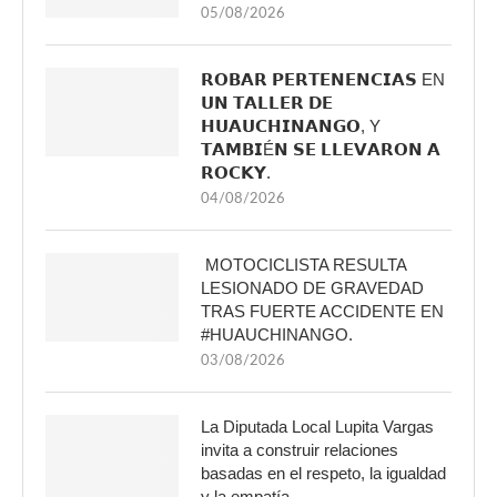
05/08/2026
𝗥𝗢𝗕𝗔𝗥 𝗣𝗘𝗥𝗧𝗘𝗡𝗘𝗡𝗖𝗜𝗔𝗦 EN
𝗨𝗡 𝗧𝗔𝗟𝗟𝗘𝗥 𝗗𝗘
𝗛𝗨𝗔𝗨𝗖𝗛𝗜𝗡𝗔𝗡𝗚𝗢, Y
𝗧𝗔𝗠𝗕𝗜É𝗡 𝗦𝗘 𝗟𝗟𝗘𝗩𝗔𝗥𝗢𝗡 𝗔
𝗥𝗢𝗖𝗞𝗬.
04/08/2026
MOTOCICLISTA RESULTA
LESIONADO DE GRAVEDAD
TRAS FUERTE ACCIDENTE EN
#HUAUCHINANGO.
03/08/2026
La Diputada Local Lupita Vargas
invita a construir relaciones
basadas en el respeto, la igualdad
y la empatía.