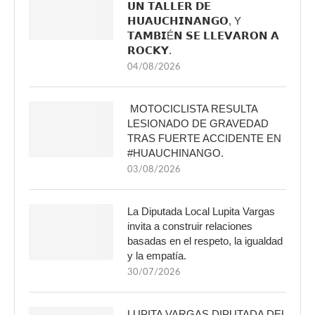
𝗨𝗡 𝗧𝗔𝗟𝗟𝗘𝗥 𝗗𝗘
𝗛𝗨𝗔𝗨𝗖𝗛𝗜𝗡𝗔𝗡𝗚𝗢, Y
𝗧𝗔𝗠𝗕𝗜É𝗡 𝗦𝗘 𝗟𝗟𝗘𝗩𝗔𝗥𝗢𝗡 𝗔
𝗥𝗢𝗖𝗞𝗬.
04/08/2026
MOTOCICLISTA RESULTA
LESIONADO DE GRAVEDAD
TRAS FUERTE ACCIDENTE EN
#HUAUCHINANGO.
03/08/2026
La Diputada Local Lupita Vargas
invita a construir relaciones
basadas en el respeto, la igualdad
y la empatía.
30/07/2026
LUPITA VARGAS DIPUTADA DEL