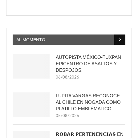
AL MOMENTO
AUTOPISTA MÉXICO-TUXPAN
EPICENTRO DE ASALTOS Y
DESPOJOS.
06/08/2026
LUPITA VARGAS RECONOCE
AL CHILE EN NOGADA COMO
PLATILLO EMBLÉMATICO.
05/08/2026
𝗥𝗢𝗕𝗔𝗥 𝗣𝗘𝗥𝗧𝗘𝗡𝗘𝗡𝗖𝗜𝗔𝗦 EN