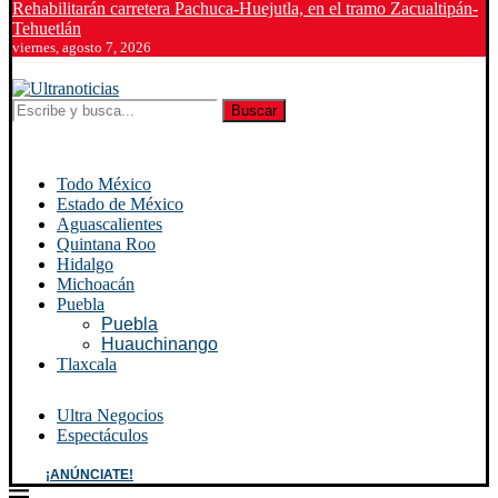
Rehabilitarán carretera Pachuca-Huejutla, en el tramo Zacualtipán-
Tehuetlán
viernes, agosto 7, 2026
Buscar
Todo México
Estado de México
Aguascalientes
Quintana Roo
Hidalgo
Michoacán
Puebla
Puebla
Huauchinango
Tlaxcala
Ultra Negocios
Espectáculos
¡ANÚNCIATE!