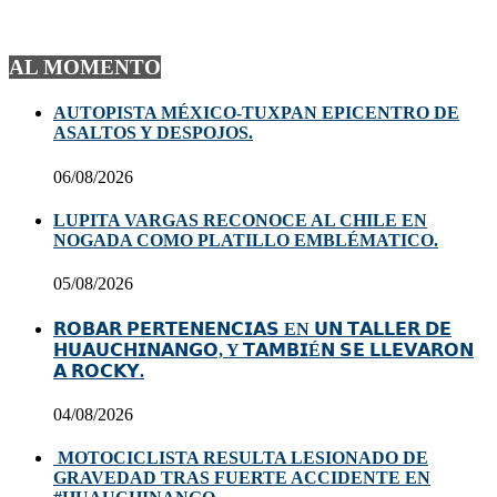
AL MOMENTO
AUTOPISTA MÉXICO-TUXPAN EPICENTRO DE
ASALTOS Y DESPOJOS.
06/08/2026
LUPITA VARGAS RECONOCE AL CHILE EN
NOGADA COMO PLATILLO EMBLÉMATICO.
05/08/2026
𝗥𝗢𝗕𝗔𝗥 𝗣𝗘𝗥𝗧𝗘𝗡𝗘𝗡𝗖𝗜𝗔𝗦 EN 𝗨𝗡 𝗧𝗔𝗟𝗟𝗘𝗥 𝗗𝗘
𝗛𝗨𝗔𝗨𝗖𝗛𝗜𝗡𝗔𝗡𝗚𝗢, Y 𝗧𝗔𝗠𝗕𝗜É𝗡 𝗦𝗘 𝗟𝗟𝗘𝗩𝗔𝗥𝗢𝗡
𝗔 𝗥𝗢𝗖𝗞𝗬.
04/08/2026
MOTOCICLISTA RESULTA LESIONADO DE
GRAVEDAD TRAS FUERTE ACCIDENTE EN