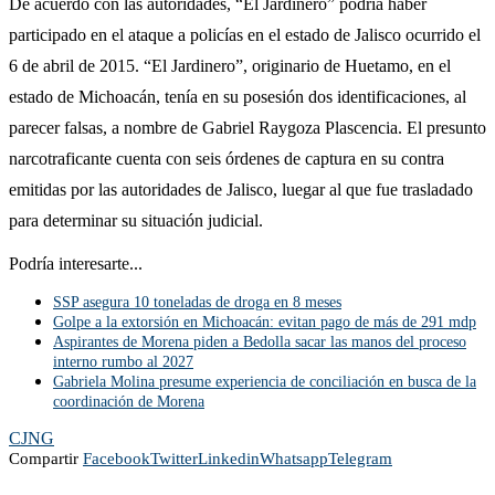
De acuerdo con las autoridades, “El Jardinero” podría haber
participado en el ataque a policías en el estado de Jalisco ocurrido el
6 de abril de 2015. “El Jardinero”, originario de Huetamo, en el
estado de Michoacán, tenía en su posesión dos identificaciones, al
parecer falsas, a nombre de Gabriel Raygoza Plascencia. El presunto
narcotraficante cuenta con seis órdenes de captura en su contra
emitidas por las autoridades de Jalisco, luegar al que fue trasladado
para determinar su situación judicial.
Podría interesarte...
SSP asegura 10 toneladas de droga en 8 meses
Golpe a la extorsión en Michoacán: evitan pago de más de 291 mdp
Aspirantes de Morena piden a Bedolla sacar las manos del proceso
interno rumbo al 2027
Gabriela Molina presume experiencia de conciliación en busca de la
coordinación de Morena
CJNG
Compartir
Facebook
Twitter
Linkedin
Whatsapp
Telegram