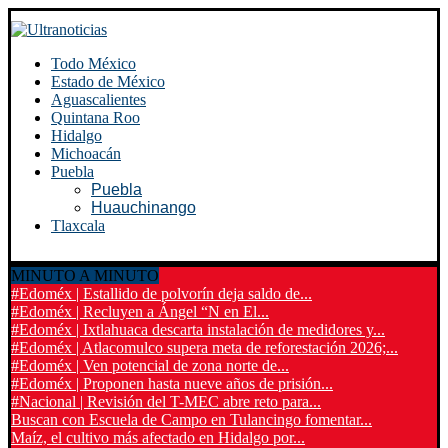
Todo México
Estado de México
Aguascalientes
Quintana Roo
Hidalgo
Michoacán
Puebla
Puebla
Huauchinango
Tlaxcala
MINUTO A MINUTO
#Edoméx | Estallido de polvorín deja saldo de...
#Edoméx | Recluyen a Ángel “N en El...
#Edoméx | Ixtlahuaca descarta instalación de medidores y...
#Edoméx | Atlacomulco supera meta de reforestación 2026;...
#Edoméx | Ven potencial de zona norte de...
#Edoméx | Proponen hasta nueve años de prisión...
#Nacional | Revisión del T-MEC abre reto para...
Buscan con Escuela de Campo en Tulancingo fomentar...
Maíz, el cultivo más afectado en Hidalgo por...