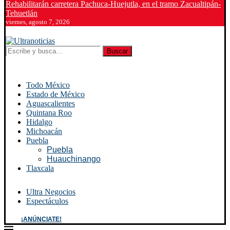
Rehabilitarán carretera Pachuca-Huejutla, en el tramo Zacualtipán-
Tehuetlán
viernes, agosto 7, 2026
Buscar
Todo México
Estado de México
Aguascalientes
Quintana Roo
Hidalgo
Michoacán
Puebla
Puebla
Huauchinango
Tlaxcala
Ultra Negocios
Espectáculos
¡ANÚNCIATE!