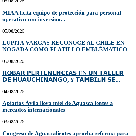
05/08/2026
MIAA licita equipo de protección para personal
operativo con inversión...
05/08/2026
LUPITA VARGAS RECONOCE AL CHILE EN
NOGADA COMO PLATILLO EMBLÉMATICO.
05/08/2026
𝗥𝗢𝗕𝗔𝗥 𝗣𝗘𝗥𝗧𝗘𝗡𝗘𝗡𝗖𝗜𝗔𝗦 EN 𝗨𝗡 𝗧𝗔𝗟𝗟𝗘𝗥
𝗗𝗘 𝗛𝗨𝗔𝗨𝗖𝗛𝗜𝗡𝗔𝗡𝗚𝗢, Y 𝗧𝗔𝗠𝗕𝗜É𝗡 𝗦𝗘...
04/08/2026
Apiarios Ávila lleva miel de Aguascalientes a
mercados internacionales
03/08/2026
Congreso de Aguascalientes aprueba reforma para