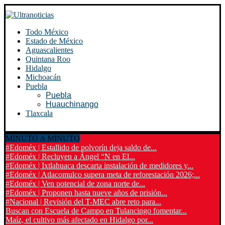
Todo México
Estado de México
Aguascalientes
Quintana Roo
Hidalgo
Michoacán
Puebla
Puebla
Huauchinango
Tlaxcala
MINUTO A MINUTO
#Edoméx | Estallido de polvorín deja saldo de...
#Edoméx | Recluyen a Ángel “N en El...
#Edoméx | Ixtlahuaca descarta instalación de medidores y...
#Edoméx | Atlacomulco supera meta de reforestación 2026;...
#Edoméx | Ven potencial de zona norte de...
#Edoméx | Proponen hasta nueve años de prisión...
#Nacional | Revisión del T-MEC abre reto para...
Buscan con Escuela de Campo en Tulancingo fomentar...
Maíz, el cultivo más afectado en Hidalgo por...