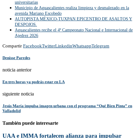
universitarias
Municipio de Aguascalientes realiza limpieza y desmalezado en la
avenida Mariano Escobedo
AUTOPISTA MÉXICO-TUXPAN EPICENTRO DE ASALTOS Y
DESPOJOS.
Aguascalientes recibe el 4º Campeonato Nacional e Internacional de
Ajedrez 2026
Compartir
Facebook
Twitter
Linkedin
Whatsapp
Telegram
Denisse Paredes
noticia anterior
En tres horas ya podrás estar en LA
siguiente noticia
Jesús María impulsa imagen urbana con el programa “Qué Bien Pinta” en
Valladolid
También puede interesarte
UAA e IMMA fortalecen alianza para impulsar