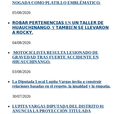
NOGADA COMO PLATILLO EMBLÉMATICO.
05/08/2026
𝗥𝗢𝗕𝗔𝗥 𝗣𝗘𝗥𝗧𝗘𝗡𝗘𝗡𝗖𝗜𝗔𝗦 EN 𝗨𝗡 𝗧𝗔𝗟𝗟𝗘𝗥 𝗗𝗘
𝗛𝗨𝗔𝗨𝗖𝗛𝗜𝗡𝗔𝗡𝗚𝗢, Y 𝗧𝗔𝗠𝗕𝗜É𝗡 𝗦𝗘 𝗟𝗟𝗘𝗩𝗔𝗥𝗢𝗡
𝗔 𝗥𝗢𝗖𝗞𝗬.
04/08/2026
MOTOCICLISTA RESULTA LESIONADO DE
GRAVEDAD TRAS FUERTE ACCIDENTE EN
#HUAUCHINANGO.
03/08/2026
La Diputada Local Lupita Vargas invita a construir
relaciones basadas en el respeto, la igualdad y la empatía.
30/07/2026
LUPITA VARGAS DIPUTADA DEL DISTRITO 01
ANUNCIA LA PROYECCIÓN TITULADA