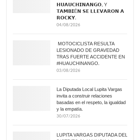
𝗛𝗨𝗔𝗨𝗖𝗛𝗜𝗡𝗔𝗡𝗚𝗢, Y
𝗧𝗔𝗠𝗕𝗜É𝗡 𝗦𝗘 𝗟𝗟𝗘𝗩𝗔𝗥𝗢𝗡 𝗔
𝗥𝗢𝗖𝗞𝗬.
04/08/2026
MOTOCICLISTA RESULTA
LESIONADO DE GRAVEDAD
TRAS FUERTE ACCIDENTE EN
#HUAUCHINANGO.
03/08/2026
La Diputada Local Lupita Vargas
invita a construir relaciones
basadas en el respeto, la igualdad
y la empatía.
30/07/2026
LUPITA VARGAS DIPUTADA DEL