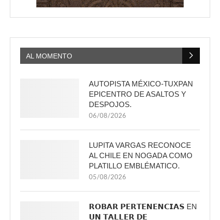
AL MOMENTO
AUTOPISTA MÉXICO-TUXPAN
EPICENTRO DE ASALTOS Y
DESPOJOS.
06/08/2026
LUPITA VARGAS RECONOCE
AL CHILE EN NOGADA COMO
PLATILLO EMBLÉMATICO.
05/08/2026
𝗥𝗢𝗕𝗔𝗥 𝗣𝗘𝗥𝗧𝗘𝗡𝗘𝗡𝗖𝗜𝗔𝗦 EN
𝗨𝗡 𝗧𝗔𝗟𝗟𝗘𝗥 𝗗𝗘