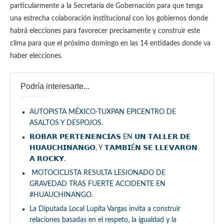
particularmente a la Secretaría de Gobernación para que tenga
una estrecha colaboración institucional con los gobiernos donde
habrá elecciones para favorecer precisamente y construir este
clima para que el próximo domingo en las 14 entidades donde va
haber elecciones.
Podría interesarte...
AUTOPISTA MÉXICO-TUXPAN EPICENTRO DE
ASALTOS Y DESPOJOS.
𝗥𝗢𝗕𝗔𝗥 𝗣𝗘𝗥𝗧𝗘𝗡𝗘𝗡𝗖𝗜𝗔𝗦 EN 𝗨𝗡 𝗧𝗔𝗟𝗟𝗘𝗥 𝗗𝗘
𝗛𝗨𝗔𝗨𝗖𝗛𝗜𝗡𝗔𝗡𝗚𝗢, Y 𝗧𝗔𝗠𝗕𝗜É𝗡 𝗦𝗘 𝗟𝗟𝗘𝗩𝗔𝗥𝗢𝗡
𝗔 𝗥𝗢𝗖𝗞𝗬.
MOTOCICLISTA RESULTA LESIONADO DE
GRAVEDAD TRAS FUERTE ACCIDENTE EN
#HUAUCHINANGO.
La Diputada Local Lupita Vargas invita a construir
relaciones basadas en el respeto, la igualdad y la