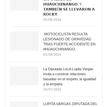
𝗛𝗨𝗔𝗨𝗖𝗛𝗜𝗡𝗔𝗡𝗚𝗢, Y
𝗧𝗔𝗠𝗕𝗜É𝗡 𝗦𝗘 𝗟𝗟𝗘𝗩𝗔𝗥𝗢𝗡 𝗔
𝗥𝗢𝗖𝗞𝗬.
04/08/2026
MOTOCICLISTA RESULTA
LESIONADO DE GRAVEDAD
TRAS FUERTE ACCIDENTE EN
#HUAUCHINANGO.
03/08/2026
La Diputada Local Lupita Vargas
invita a construir relaciones
basadas en el respeto, la igualdad
y la empatía.
30/07/2026
LUPITA VARGAS DIPUTADA DEL