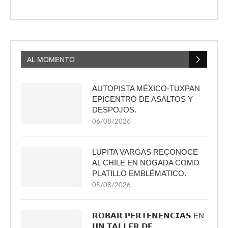
AL MOMENTO
AUTOPISTA MÉXICO-TUXPAN
EPICENTRO DE ASALTOS Y
DESPOJOS.
06/08/2026
LUPITA VARGAS RECONOCE
AL CHILE EN NOGADA COMO
PLATILLO EMBLÉMATICO.
05/08/2026
𝗥𝗢𝗕𝗔𝗥 𝗣𝗘𝗥𝗧𝗘𝗡𝗘𝗡𝗖𝗜𝗔𝗦 EN
𝗨𝗡 𝗧𝗔𝗟𝗟𝗘𝗥 𝗗𝗘