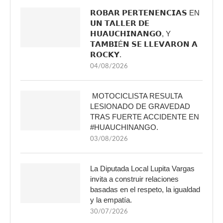
𝗥𝗢𝗕𝗔𝗥 𝗣𝗘𝗥𝗧𝗘𝗡𝗘𝗡𝗖𝗜𝗔𝗦 EN
𝗨𝗡 𝗧𝗔𝗟𝗟𝗘𝗥 𝗗𝗘
𝗛𝗨𝗔𝗨𝗖𝗛𝗜𝗡𝗔𝗡𝗚𝗢, Y
𝗧𝗔𝗠𝗕𝗜É𝗡 𝗦𝗘 𝗟𝗟𝗘𝗩𝗔𝗥𝗢𝗡 𝗔
𝗥𝗢𝗖𝗞𝗬.
04/08/2026
MOTOCICLISTA RESULTA
LESIONADO DE GRAVEDAD
TRAS FUERTE ACCIDENTE EN
#HUAUCHINANGO.
03/08/2026
La Diputada Local Lupita Vargas
invita a construir relaciones
basadas en el respeto, la igualdad
y la empatía.
30/07/2026