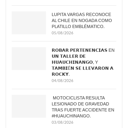
LUPITA VARGAS RECONOCE
AL CHILE EN NOGADA COMO
PLATILLO EMBLÉMATICO.
05/08/2026
𝗥𝗢𝗕𝗔𝗥 𝗣𝗘𝗥𝗧𝗘𝗡𝗘𝗡𝗖𝗜𝗔𝗦 EN
𝗨𝗡 𝗧𝗔𝗟𝗟𝗘𝗥 𝗗𝗘
𝗛𝗨𝗔𝗨𝗖𝗛𝗜𝗡𝗔𝗡𝗚𝗢, Y
𝗧𝗔𝗠𝗕𝗜É𝗡 𝗦𝗘 𝗟𝗟𝗘𝗩𝗔𝗥𝗢𝗡 𝗔
𝗥𝗢𝗖𝗞𝗬.
04/08/2026
MOTOCICLISTA RESULTA
LESIONADO DE GRAVEDAD
TRAS FUERTE ACCIDENTE EN
#HUAUCHINANGO.
03/08/2026