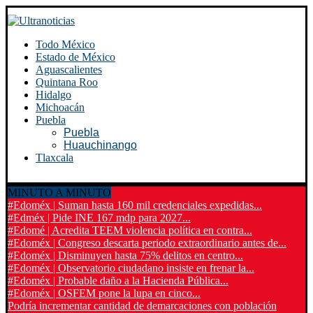
Todo México
Estado de México
Aguascalientes
Quintana Roo
Hidalgo
Michoacán
Puebla
Puebla
Huauchinango
Tlaxcala
MINUTO A MINUTO
#Edoméx | Suman hasta 160 mil credenciales expedidas...
#Edméx | Pide INE 167 mdp para 2027...
#Edomé | Acredita TEEM violencia política en contra...
#Edoméx | Congreso descarta periodo extraordinario antes de...
#Edoméx | Disminuyen hasta 75% delitos en centro...
#Edoméx | Observatorio ciudadano insiste en frenar la...
#Edoméx | Probable daño a la Hacienda Pública...
#Edoméx | OSFEM pone la lupa en cinco...
Podría incrementar cantidad de demarcaciones con población