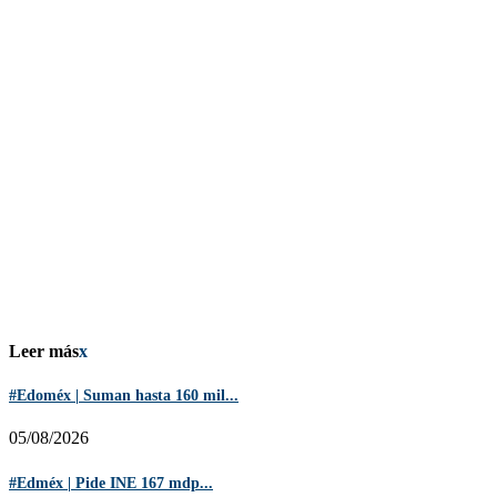
Leer más
x
#Edoméx | Suman hasta 160 mil...
05/08/2026
#Edméx | Pide INE 167 mdp...