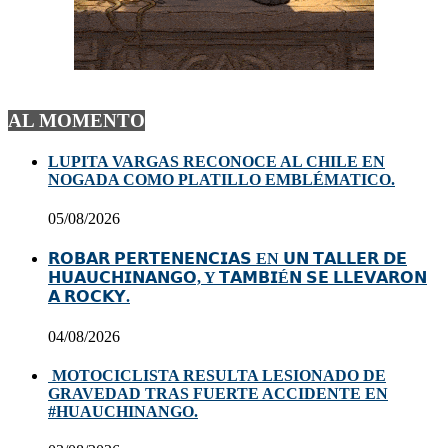
AL MOMENTO
LUPITA VARGAS RECONOCE AL CHILE EN
NOGADA COMO PLATILLO EMBLÉMATICO.
05/08/2026
𝗥𝗢𝗕𝗔𝗥 𝗣𝗘𝗥𝗧𝗘𝗡𝗘𝗡𝗖𝗜𝗔𝗦 EN 𝗨𝗡 𝗧𝗔𝗟𝗟𝗘𝗥 𝗗𝗘
𝗛𝗨𝗔𝗨𝗖𝗛𝗜𝗡𝗔𝗡𝗚𝗢, Y 𝗧𝗔𝗠𝗕𝗜É𝗡 𝗦𝗘 𝗟𝗟𝗘𝗩𝗔𝗥𝗢𝗡
𝗔 𝗥𝗢𝗖𝗞𝗬.
04/08/2026
MOTOCICLISTA RESULTA LESIONADO DE
GRAVEDAD TRAS FUERTE ACCIDENTE EN
#HUAUCHINANGO.