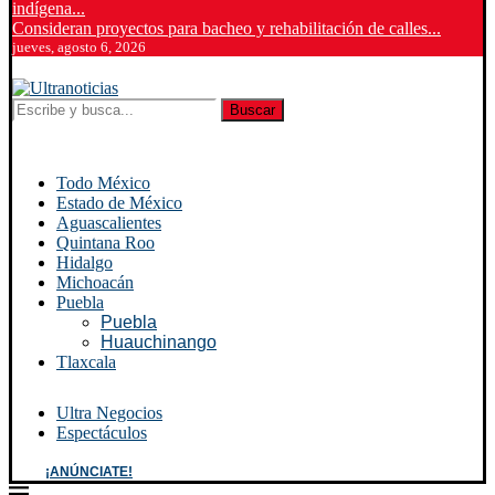
indígena...
Consideran proyectos para bacheo y rehabilitación de calles...
jueves, agosto 6, 2026
Buscar
Todo México
Estado de México
Aguascalientes
Quintana Roo
Hidalgo
Michoacán
Puebla
Puebla
Huauchinango
Tlaxcala
Ultra Negocios
Espectáculos
¡ANÚNCIATE!