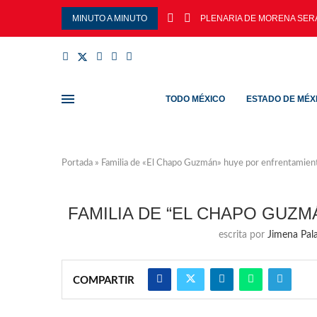
MINUTO A MINUTO
PLENARIA DE MORENA SERÁ
TODO MÉXICO
ESTADO DE MÉX
Portada
»
Familia de «El Chapo Guzmán» huye por enfrentamien
FAMILIA DE “EL CHAPO GUZ
escrita por
Jimena Pala
COMPARTIR