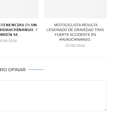
𝗧𝗘𝗡𝗘𝗡𝗖𝗜𝗔𝗦 EN 𝗨𝗡
MOTOCICLISTA RESULTA
 𝗛𝗨𝗔𝗨𝗖𝗛𝗜𝗡𝗔𝗡𝗚𝗢, Y
LESIONADO DE GRAVEDAD TRAS
𝗠𝗕𝗜É𝗡 𝗦𝗘...
FUERTE ACCIDENTE EN
#HUAUCHINANGO.
4/08/2026
03/08/2026
ERO OPINAR