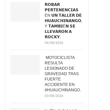
𝗥𝗢𝗕𝗔𝗥
𝗣𝗘𝗥𝗧𝗘𝗡𝗘𝗡𝗖𝗜𝗔𝗦
EN 𝗨𝗡 𝗧𝗔𝗟𝗟𝗘𝗥 𝗗𝗘
𝗛𝗨𝗔𝗨𝗖𝗛𝗜𝗡𝗔𝗡𝗚𝗢,
Y 𝗧𝗔𝗠𝗕𝗜É𝗡 𝗦𝗘
𝗟𝗟𝗘𝗩𝗔𝗥𝗢𝗡 𝗔
𝗥𝗢𝗖𝗞𝗬.
04/08/2026
MOTOCICLISTA
RESULTA
LESIONADO DE
GRAVEDAD TRAS
FUERTE
ACCIDENTE EN
#HUAUCHINANGO.
03/08/2026