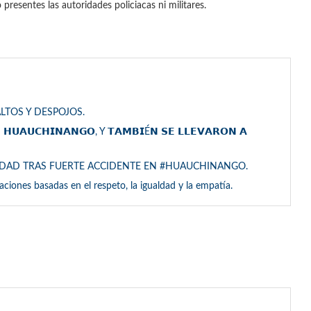
resentes las autoridades policiacas ni militares.
LTOS Y DESPOJOS.
 𝗛𝗨𝗔𝗨𝗖𝗛𝗜𝗡𝗔𝗡𝗚𝗢, Y 𝗧𝗔𝗠𝗕𝗜É𝗡 𝗦𝗘 𝗟𝗟𝗘𝗩𝗔𝗥𝗢𝗡 𝗔
EDAD TRAS FUERTE ACCIDENTE EN #HUAUCHINANGO.
laciones basadas en el respeto, la igualdad y la empatía.