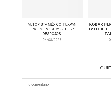
AUTOPISTA MÉXICO-TUXPAN
𝗥𝗢𝗕𝗔𝗥 𝗣𝗘
EPICENTRO DE ASALTOS Y
𝗧𝗔𝗟𝗟𝗘𝗥 𝗗𝗘
DESPOJOS.
𝗧𝗔
06/08/2026
0
QUI