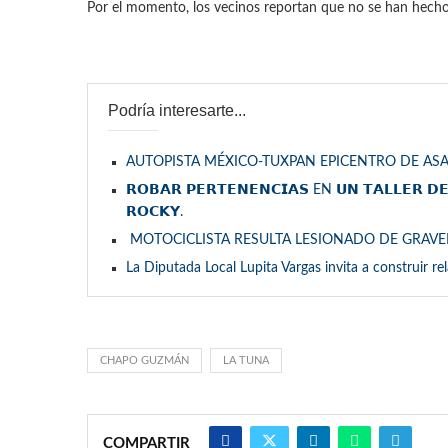
Por el momento, los vecinos reportan que no se han hecho p
Podría interesarte...
AUTOPISTA MÉXICO-TUXPAN EPICENTRO DE ASA
𝗥𝗢𝗕𝗔𝗥 𝗣𝗘𝗥𝗧𝗘𝗡𝗘𝗡𝗖𝗜𝗔𝗦 EN 𝗨𝗡 𝗧𝗔𝗟𝗟𝗘𝗥 𝗗
𝗥𝗢𝗖𝗞𝗬.
MOTOCICLISTA RESULTA LESIONADO DE GRAV
La Diputada Local Lupita Vargas invita a construir re
CHAPO GUZMÁN
LA TUNA
COMPARTIR