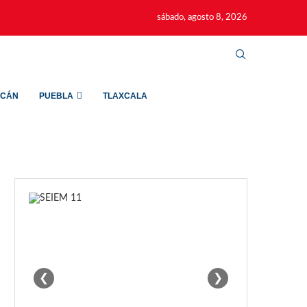
sábado, agosto 8, 2026
ACÁN
PUEBLA
TLAXCALA
❮
❯