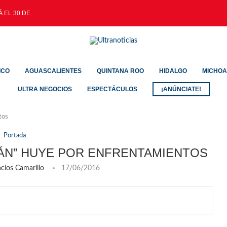
 EL 30 DE AGOSTO
ICO
AGUASCALIENTES
QUINTANA ROO
HIDALGO
MICHO
ULTRA NEGOCIOS
ESPECTÁCULOS
¡ANÚNCIATE!
tos
Portada
MÁN” HUYE POR ENFRENTAMIENTOS
cios Camarillo
17/06/2016