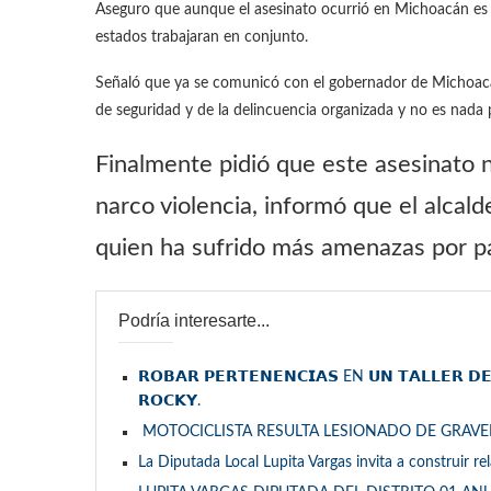
Aseguro que aunque el asesinato ocurrió en Michoacán es 
estados trabajaran en conjunto.
Señaló que ya se comunicó con el gobernador de Michoacá
de seguridad y de la delincuencia organizada y no es nada p
Finalmente pidió que este asesinato n
narco violencia, informó que el alcal
quien ha sufrido más amenazas por pa
Podría interesarte...
𝗥𝗢𝗕𝗔𝗥 𝗣𝗘𝗥𝗧𝗘𝗡𝗘𝗡𝗖𝗜𝗔𝗦 EN 𝗨𝗡 𝗧𝗔𝗟𝗟𝗘𝗥 𝗗
𝗥𝗢𝗖𝗞𝗬.
MOTOCICLISTA RESULTA LESIONADO DE GRAV
La Diputada Local Lupita Vargas invita a construir re