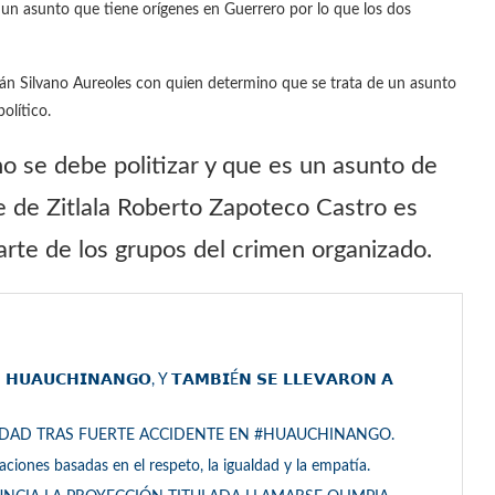
un asunto que tiene orígenes en Guerrero por lo que los dos
n Silvano Aureoles con quien determino que se trata de un asunto
olítico.
o se debe politizar y que es un asunto de
de de Zitlala Roberto Zapoteco Castro es
rte de los grupos del crimen organizado.
 𝗛𝗨𝗔𝗨𝗖𝗛𝗜𝗡𝗔𝗡𝗚𝗢, Y 𝗧𝗔𝗠𝗕𝗜É𝗡 𝗦𝗘 𝗟𝗟𝗘𝗩𝗔𝗥𝗢𝗡 𝗔
EDAD TRAS FUERTE ACCIDENTE EN #HUAUCHINANGO.
laciones basadas en el respeto, la igualdad y la empatía.