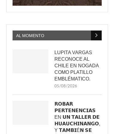
AL MOMENTO
LUPITA VARGAS
RECONOCE AL
CHILE EN NOGADA
COMO PLATILLO
EMBLÉMATICO.
05/08/2026
𝗥𝗢𝗕𝗔𝗥
𝗣𝗘𝗥𝗧𝗘𝗡𝗘𝗡𝗖𝗜𝗔𝗦
EN 𝗨𝗡 𝗧𝗔𝗟𝗟𝗘𝗥 𝗗𝗘
𝗛𝗨𝗔𝗨𝗖𝗛𝗜𝗡𝗔𝗡𝗚𝗢,
Y 𝗧𝗔𝗠𝗕𝗜É𝗡 𝗦𝗘