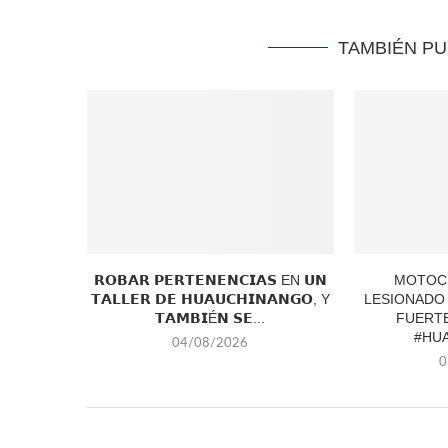
TAMBIÉN P
𝗥𝗢𝗕𝗔𝗥 𝗣𝗘𝗥𝗧𝗘𝗡𝗘𝗡𝗖𝗜𝗔𝗦 EN 𝗨𝗡
MOTOCI
𝗧𝗔𝗟𝗟𝗘𝗥 𝗗𝗘 𝗛𝗨𝗔𝗨𝗖𝗛𝗜𝗡𝗔𝗡𝗚𝗢, Y
LESIONADO
𝗧𝗔𝗠𝗕𝗜É𝗡 𝗦𝗘...
FUERTE
#HU
04/08/2026
0