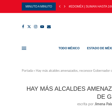
MINUTO A MINUTO
#EDOMÉX | SUMAN HASTA 160
TODO MÉXICO
ESTADO DE MÉX
Portada
»
Hay más alcaldes amenazados, reconoce Gobernador 
HAY MÁS ALCALDES AMENA
DE 
escrita por
Jimena Pala