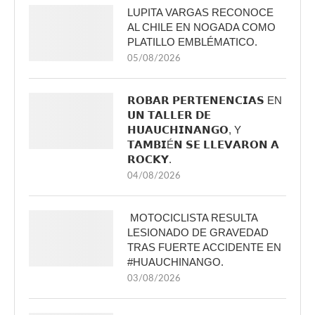
LUPITA VARGAS RECONOCE
AL CHILE EN NOGADA COMO
PLATILLO EMBLÉMATICO.
05/08/2026
𝗥𝗢𝗕𝗔𝗥 𝗣𝗘𝗥𝗧𝗘𝗡𝗘𝗡𝗖𝗜𝗔𝗦 EN
𝗨𝗡 𝗧𝗔𝗟𝗟𝗘𝗥 𝗗𝗘
𝗛𝗨𝗔𝗨𝗖𝗛𝗜𝗡𝗔𝗡𝗚𝗢, Y
𝗧𝗔𝗠𝗕𝗜É𝗡 𝗦𝗘 𝗟𝗟𝗘𝗩𝗔𝗥𝗢𝗡 𝗔
𝗥𝗢𝗖𝗞𝗬.
04/08/2026
MOTOCICLISTA RESULTA
LESIONADO DE GRAVEDAD
TRAS FUERTE ACCIDENTE EN
#HUAUCHINANGO.
03/08/2026