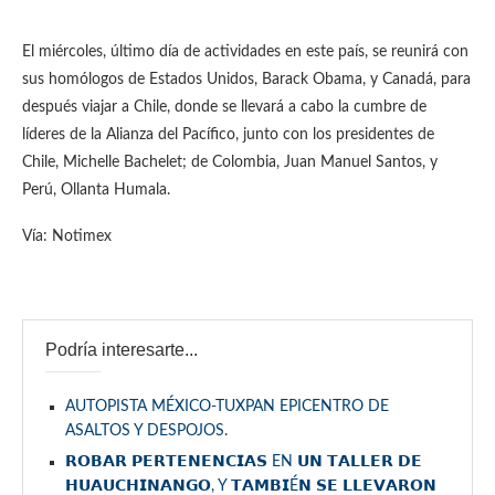
El miércoles, último día de actividades en este país, se reunirá con
sus homólogos de Estados Unidos, Barack Obama, y Canadá, para
después viajar a Chile, donde se llevará a cabo la cumbre de
líderes de la Alianza del Pacífico, junto con los presidentes de
Chile, Michelle Bachelet; de Colombia, Juan Manuel Santos, y
Perú, Ollanta Humala.
Vía: Notimex
Podría interesarte...
AUTOPISTA MÉXICO-TUXPAN EPICENTRO DE
ASALTOS Y DESPOJOS.
𝗥𝗢𝗕𝗔𝗥 𝗣𝗘𝗥𝗧𝗘𝗡𝗘𝗡𝗖𝗜𝗔𝗦 EN 𝗨𝗡 𝗧𝗔𝗟𝗟𝗘𝗥 𝗗𝗘
𝗛𝗨𝗔𝗨𝗖𝗛𝗜𝗡𝗔𝗡𝗚𝗢, Y 𝗧𝗔𝗠𝗕𝗜É𝗡 𝗦𝗘 𝗟𝗟𝗘𝗩𝗔𝗥𝗢𝗡