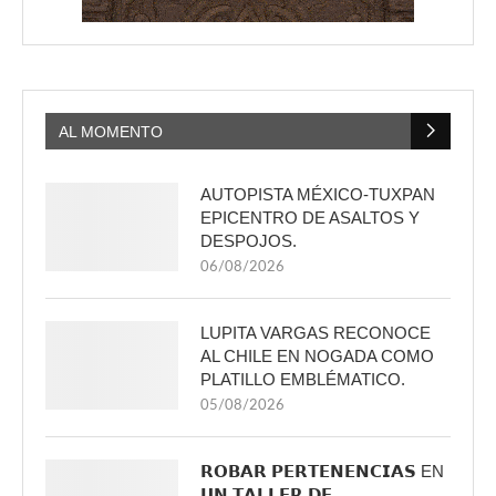
AL MOMENTO
AUTOPISTA MÉXICO-TUXPAN
EPICENTRO DE ASALTOS Y
DESPOJOS.
06/08/2026
LUPITA VARGAS RECONOCE
AL CHILE EN NOGADA COMO
PLATILLO EMBLÉMATICO.
05/08/2026
𝗥𝗢𝗕𝗔𝗥 𝗣𝗘𝗥𝗧𝗘𝗡𝗘𝗡𝗖𝗜𝗔𝗦 EN
𝗨𝗡 𝗧𝗔𝗟𝗟𝗘𝗥 𝗗𝗘