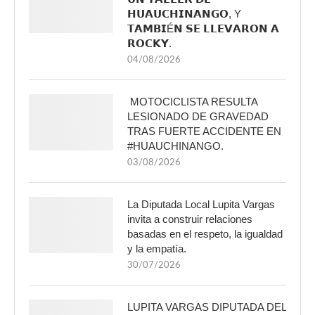
𝗛𝗨𝗔𝗨𝗖𝗛𝗜𝗡𝗔𝗡𝗚𝗢, Y
𝗧𝗔𝗠𝗕𝗜É𝗡 𝗦𝗘 𝗟𝗟𝗘𝗩𝗔𝗥𝗢𝗡 𝗔
𝗥𝗢𝗖𝗞𝗬.
04/08/2026
MOTOCICLISTA RESULTA
LESIONADO DE GRAVEDAD
TRAS FUERTE ACCIDENTE EN
#HUAUCHINANGO.
03/08/2026
La Diputada Local Lupita Vargas
invita a construir relaciones
basadas en el respeto, la igualdad
y la empatía.
30/07/2026
LUPITA VARGAS DIPUTADA DEL