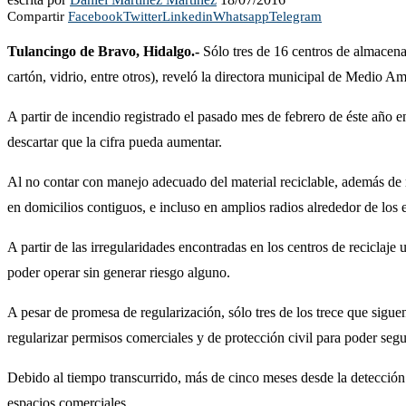
Compartir
Facebook
Twitter
Linkedin
Whatsapp
Telegram
Tulancingo de Bravo, Hidalgo.-
Sólo tres de 16 centros de almacen
cartón, vidrio, entre otros), reveló la directora municipal de Medio
A partir de incendio registrado el pasado mes de febrero de éste año e
descartar que la cifra pueda aumentar.
Al no contar con manejo adecuado del material reciclable, además de ri
en domicilios contiguos, e incluso en amplios radios alrededor de los 
A partir de las irregularidades encontradas en los centros de reciclaje
poder operar sin generar riesgo alguno.
A pesar de promesa de regularización, sólo tres de los trece que sigue
regularizar permisos comerciales y de protección civil para poder seg
Debido al tiempo transcurrido, más de cinco meses desde la detección d
espacios comerciales.