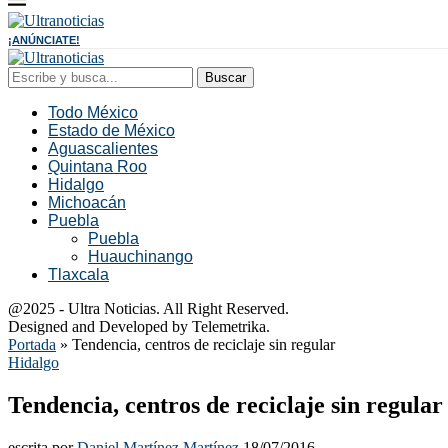
¡ANÚNCIATE!
Buscar
Todo México
Estado de México
Aguascalientes
Quintana Roo
Hidalgo
Michoacán
Puebla
Puebla
Huauchinango
Tlaxcala
@2025 - Ultra Noticias. All Right Reserved.
Designed and Developed by Telemetrika.
Portada
»
Tendencia, centros de reciclaje sin regular
Hidalgo
Tendencia, centros de reciclaje sin regular
escrita por
Daniel Martínez Martínez
18/07/2016