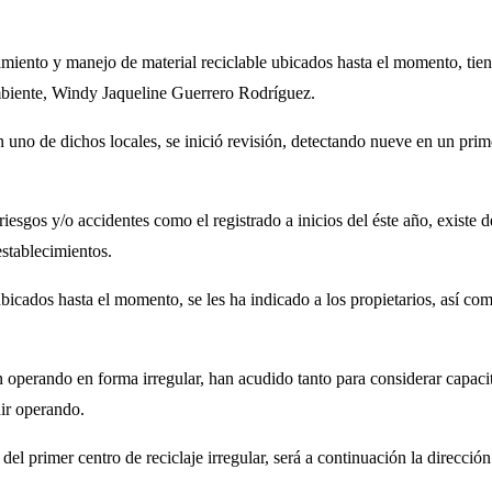
amiento y manejo de material reciclable ubicados hasta el momento, tie
 Ambiente, Windy Jaqueline Guerrero Rodríguez.
n uno de dichos locales, se inició revisión, detectando nueve en un prim
esgos y/o accidentes como el registrado a inicios del éste año, existe d
establecimientos.
 ubicados hasta el momento, se les ha indicado a los propietarios, así c
n operando en forma irregular, han acudido tanto para considerar capaci
uir operando.
el primer centro de reciclaje irregular, será a continuación la direcci