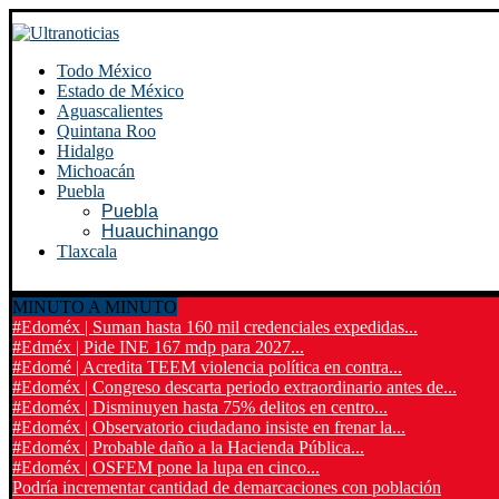
Todo México
Estado de México
Aguascalientes
Quintana Roo
Hidalgo
Michoacán
Puebla
Puebla
Huauchinango
Tlaxcala
MINUTO A MINUTO
#Edoméx | Suman hasta 160 mil credenciales expedidas...
#Edméx | Pide INE 167 mdp para 2027...
#Edomé | Acredita TEEM violencia política en contra...
#Edoméx | Congreso descarta periodo extraordinario antes de...
#Edoméx | Disminuyen hasta 75% delitos en centro...
#Edoméx | Observatorio ciudadano insiste en frenar la...
#Edoméx | Probable daño a la Hacienda Pública...
#Edoméx | OSFEM pone la lupa en cinco...
Podría incrementar cantidad de demarcaciones con población