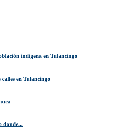
oblación indígena en Tulancingo
 calles en Tulancingo
chuca
o donde...