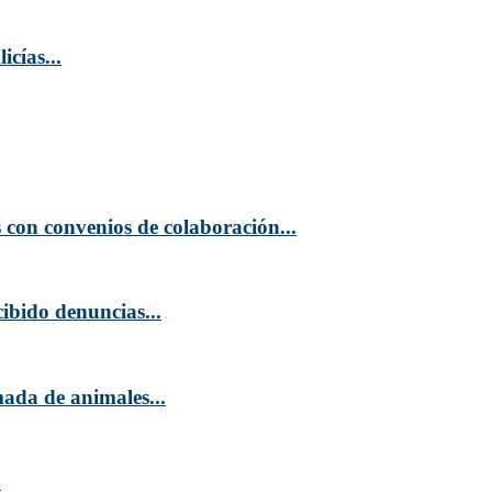
cías...
 con convenios de colaboración...
ibido denuncias...
ada de animales...
.