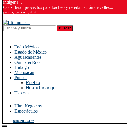
indígena...
Consideran proyectos para bacheo y rehabilitación de calles...
jueves, agosto 6, 2026
Buscar
Todo México
Estado de México
Aguascalientes
Quintana Roo
Hidalgo
Michoacán
Puebla
Puebla
Huauchinango
Tlaxcala
Ultra Negocios
Espectáculos
¡ANÚNCIATE!