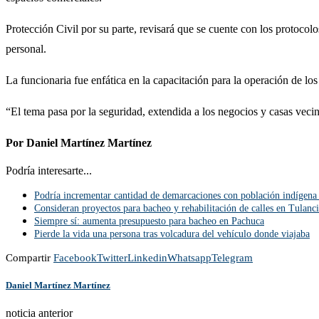
Protección Civil por su parte, revisará que se cuente con los protocolo
personal.
La funcionaria fue enfática en la capacitación para la operación de los
“El tema pasa por la seguridad, extendida a los negocios y casas vecin
Por Daniel Martínez Martínez
Podría interesarte...
Podría incrementar cantidad de demarcaciones con población indígena
Consideran proyectos para bacheo y rehabilitación de calles en Tulanc
Siempre sí: aumenta presupuesto para bacheo en Pachuca
Pierde la vida una persona tras volcadura del vehículo donde viajaba
Compartir
Facebook
Twitter
Linkedin
Whatsapp
Telegram
Daniel Martínez Martínez
noticia anterior