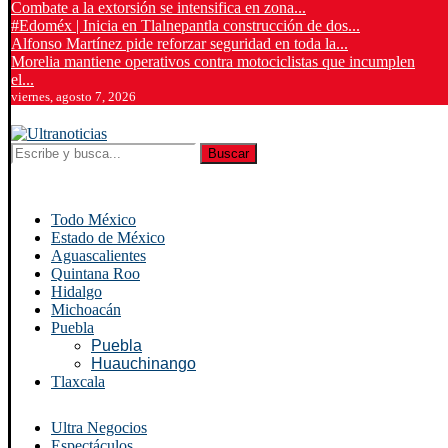
Combate a la extorsión se intensifica en zona...
#Edoméx | Inicia en Tlalnepantla construcción de dos...
Alfonso Martínez pide reforzar seguridad en toda la...
Morelia mantiene operativos contra motociclistas que incumplen
el...
viernes, agosto 7, 2026
Buscar
Todo México
Estado de México
Aguascalientes
Quintana Roo
Hidalgo
Michoacán
Puebla
Puebla
Huauchinango
Tlaxcala
Ultra Negocios
Espectáculos