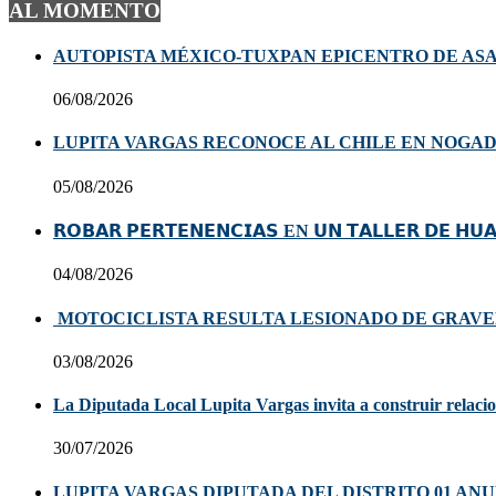
AL MOMENTO
AUTOPISTA MÉXICO-TUXPAN EPICENTRO DE ASA
06/08/2026
LUPITA VARGAS RECONOCE AL CHILE EN NOGA
05/08/2026
𝗥𝗢𝗕𝗔𝗥 𝗣𝗘𝗥𝗧𝗘𝗡𝗘𝗡𝗖𝗜𝗔𝗦 EN 𝗨𝗡 𝗧𝗔𝗟𝗟𝗘𝗥 𝗗𝗘 𝗛𝗨
04/08/2026
MOTOCICLISTA RESULTA LESIONADO DE GRAVE
03/08/2026
La Diputada Local Lupita Vargas invita a construir relacion
30/07/2026
LUPITA VARGAS DIPUTADA DEL DISTRITO 01 AN