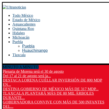
Todo México
Estado de México
Aguascalientes
Quintana Roo
Hidalgo
Michoacán
Puebla
Puebla
Huauchinango
Tlaxcala
MINUTO A MINUTO
Plenaria de Morena será el 30 de agosto
Del 17 al 21 de agosto será la...
DESTACA LORENA CUÉLLAR INVERSIÓN DE 800 MDP
EN...
DESTINA GOBIERNO DE MÉXICO MÁS DE 317 MDP...
TLAXCALA PLANTARÁ MÁS DE 80 MIL ÁRBOLES
DURANTE...
GOBERNADORA CONVIVE CON MÁS DE 500 INFANTES
DEL...