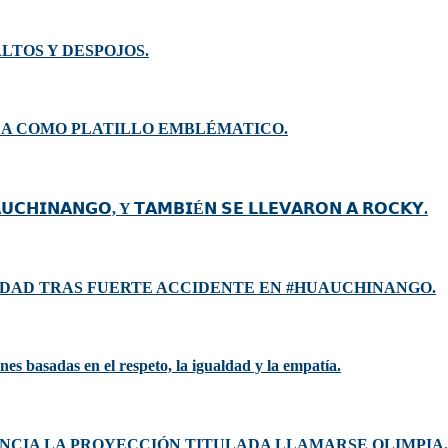
LTOS Y DESPOJOS.
DA COMO PLATILLO EMBLÉMATICO.
𝗨𝗖𝗛𝗜𝗡𝗔𝗡𝗚𝗢, Y 𝗧𝗔𝗠𝗕𝗜É𝗡 𝗦𝗘 𝗟𝗟𝗘𝗩𝗔𝗥𝗢𝗡 𝗔 𝗥𝗢𝗖𝗞𝗬.
DAD TRAS FUERTE ACCIDENTE EN #HUAUCHINANGO.
es basadas en el respeto, la igualdad y la empatía.
UNCIA LA PROYECCIÓN TITULADA LLAMARSE OLIMPIA.