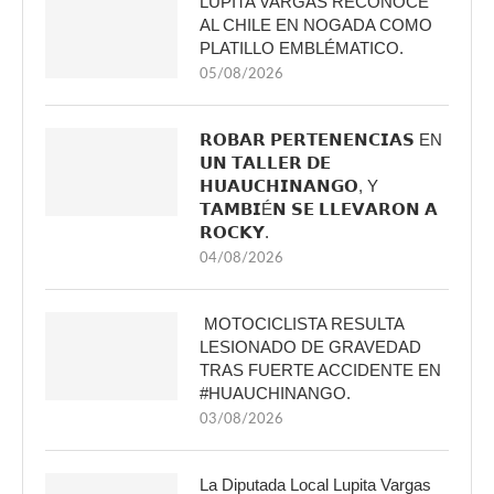
LUPITA VARGAS RECONOCE
AL CHILE EN NOGADA COMO
PLATILLO EMBLÉMATICO.
05/08/2026
𝗥𝗢𝗕𝗔𝗥 𝗣𝗘𝗥𝗧𝗘𝗡𝗘𝗡𝗖𝗜𝗔𝗦 EN
𝗨𝗡 𝗧𝗔𝗟𝗟𝗘𝗥 𝗗𝗘
𝗛𝗨𝗔𝗨𝗖𝗛𝗜𝗡𝗔𝗡𝗚𝗢, Y
𝗧𝗔𝗠𝗕𝗜É𝗡 𝗦𝗘 𝗟𝗟𝗘𝗩𝗔𝗥𝗢𝗡 𝗔
𝗥𝗢𝗖𝗞𝗬.
04/08/2026
MOTOCICLISTA RESULTA
LESIONADO DE GRAVEDAD
TRAS FUERTE ACCIDENTE EN
#HUAUCHINANGO.
03/08/2026
La Diputada Local Lupita Vargas