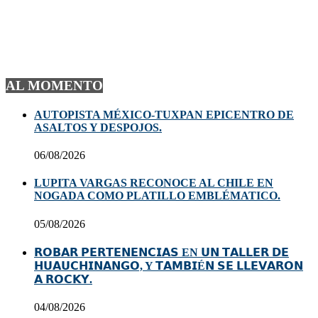
AL MOMENTO
AUTOPISTA MÉXICO-TUXPAN EPICENTRO DE
ASALTOS Y DESPOJOS.
06/08/2026
LUPITA VARGAS RECONOCE AL CHILE EN
NOGADA COMO PLATILLO EMBLÉMATICO.
05/08/2026
𝗥𝗢𝗕𝗔𝗥 𝗣𝗘𝗥𝗧𝗘𝗡𝗘𝗡𝗖𝗜𝗔𝗦 EN 𝗨𝗡 𝗧𝗔𝗟𝗟𝗘𝗥 𝗗𝗘
𝗛𝗨𝗔𝗨𝗖𝗛𝗜𝗡𝗔𝗡𝗚𝗢, Y 𝗧𝗔𝗠𝗕𝗜É𝗡 𝗦𝗘 𝗟𝗟𝗘𝗩𝗔𝗥𝗢𝗡
𝗔 𝗥𝗢𝗖𝗞𝗬.
04/08/2026