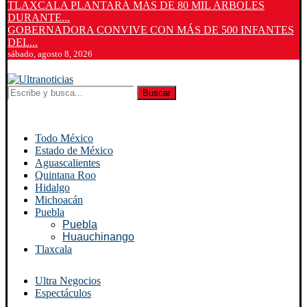
TLAXCALA PLANTARÁ MÁS DE 80 MIL ÁRBOLES
DURANTE...
GOBERNADORA CONVIVE CON MÁS DE 500 INFANTES
DEL...
sábado, agosto 8, 2026
Buscar
Todo México
Estado de México
Aguascalientes
Quintana Roo
Hidalgo
Michoacán
Puebla
Puebla
Huauchinango
Tlaxcala
Ultra Negocios
Espectáculos