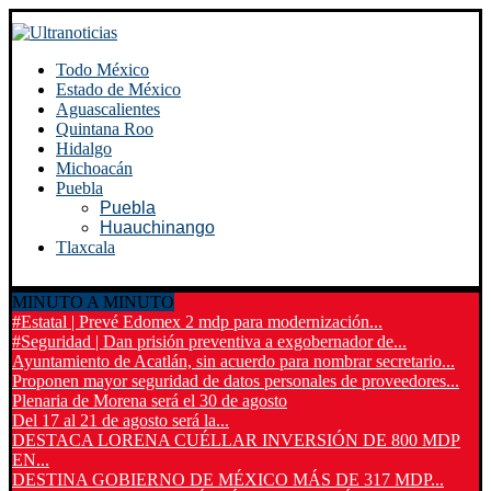
Todo México
Estado de México
Aguascalientes
Quintana Roo
Hidalgo
Michoacán
Puebla
Puebla
Huauchinango
Tlaxcala
MINUTO A MINUTO
#Estatal | Prevé Edomex 2 mdp para modernización...
#Seguridad | Dan prisión preventiva a exgobernador de...
Ayuntamiento de Acatlán, sin acuerdo para nombrar secretario...
Proponen mayor seguridad de datos personales de proveedores...
Plenaria de Morena será el 30 de agosto
Del 17 al 21 de agosto será la...
DESTACA LORENA CUÉLLAR INVERSIÓN DE 800 MDP
EN...
DESTINA GOBIERNO DE MÉXICO MÁS DE 317 MDP...