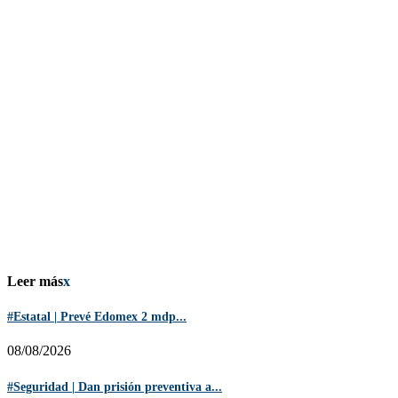
Leer más
x
#Estatal | Prevé Edomex 2 mdp...
08/08/2026
#Seguridad | Dan prisión preventiva a...