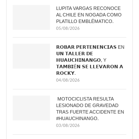
LUPITA VARGAS RECONOCE
AL CHILE EN NOGADA COMO
PLATILLO EMBLÉMATICO.
05/08/2026
𝗥𝗢𝗕𝗔𝗥 𝗣𝗘𝗥𝗧𝗘𝗡𝗘𝗡𝗖𝗜𝗔𝗦 EN
𝗨𝗡 𝗧𝗔𝗟𝗟𝗘𝗥 𝗗𝗘
𝗛𝗨𝗔𝗨𝗖𝗛𝗜𝗡𝗔𝗡𝗚𝗢, Y
𝗧𝗔𝗠𝗕𝗜É𝗡 𝗦𝗘 𝗟𝗟𝗘𝗩𝗔𝗥𝗢𝗡 𝗔
𝗥𝗢𝗖𝗞𝗬.
04/08/2026
MOTOCICLISTA RESULTA
LESIONADO DE GRAVEDAD
TRAS FUERTE ACCIDENTE EN
#HUAUCHINANGO.
03/08/2026