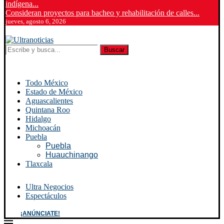
indígena...
Consideran proyectos para bacheo y rehabilitación de calles...
jueves, agosto 6, 2026
Buscar
Todo México
Estado de México
Aguascalientes
Quintana Roo
Hidalgo
Michoacán
Puebla
Puebla
Huauchinango
Tlaxcala
Ultra Negocios
Espectáculos
¡ANÚNCIATE!