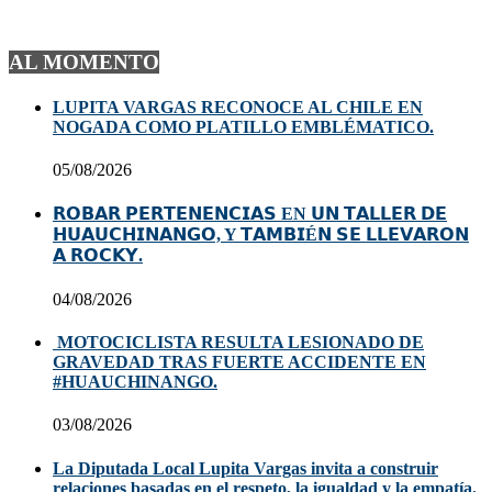
AL MOMENTO
LUPITA VARGAS RECONOCE AL CHILE EN
NOGADA COMO PLATILLO EMBLÉMATICO.
05/08/2026
𝗥𝗢𝗕𝗔𝗥 𝗣𝗘𝗥𝗧𝗘𝗡𝗘𝗡𝗖𝗜𝗔𝗦 EN 𝗨𝗡 𝗧𝗔𝗟𝗟𝗘𝗥 𝗗𝗘
𝗛𝗨𝗔𝗨𝗖𝗛𝗜𝗡𝗔𝗡𝗚𝗢, Y 𝗧𝗔𝗠𝗕𝗜É𝗡 𝗦𝗘 𝗟𝗟𝗘𝗩𝗔𝗥𝗢𝗡
𝗔 𝗥𝗢𝗖𝗞𝗬.
04/08/2026
MOTOCICLISTA RESULTA LESIONADO DE
GRAVEDAD TRAS FUERTE ACCIDENTE EN
#HUAUCHINANGO.
03/08/2026
La Diputada Local Lupita Vargas invita a construir
relaciones basadas en el respeto, la igualdad y la empatía.