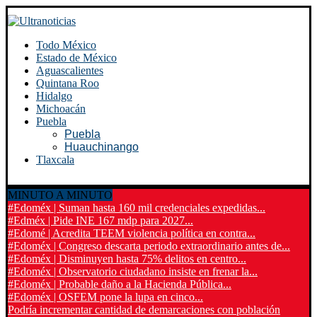
Todo México
Estado de México
Aguascalientes
Quintana Roo
Hidalgo
Michoacán
Puebla
Puebla
Huauchinango
Tlaxcala
MINUTO A MINUTO
#Edoméx | Suman hasta 160 mil credenciales expedidas...
#Edméx | Pide INE 167 mdp para 2027...
#Edomé | Acredita TEEM violencia política en contra...
#Edoméx | Congreso descarta periodo extraordinario antes de...
#Edoméx | Disminuyen hasta 75% delitos en centro...
#Edoméx | Observatorio ciudadano insiste en frenar la...
#Edoméx | Probable daño a la Hacienda Pública...
#Edoméx | OSFEM pone la lupa en cinco...
Podría incrementar cantidad de demarcaciones con población