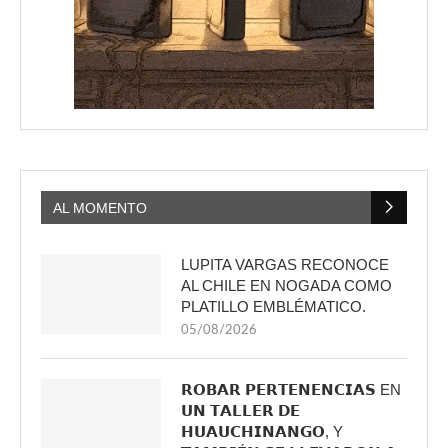
AL MOMENTO
LUPITA VARGAS RECONOCE
AL CHILE EN NOGADA COMO
PLATILLO EMBLÉMATICO.
05/08/2026
𝗥𝗢𝗕𝗔𝗥 𝗣𝗘𝗥𝗧𝗘𝗡𝗘𝗡𝗖𝗜𝗔𝗦 EN
𝗨𝗡 𝗧𝗔𝗟𝗟𝗘𝗥 𝗗𝗘
𝗛𝗨𝗔𝗨𝗖𝗛𝗜𝗡𝗔𝗡𝗚𝗢, Y