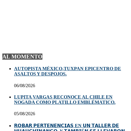
AL MOMENTO
AUTOPISTA MÉXICO-TUXPAN EPICENTRO DE
ASALTOS Y DESPOJOS.
06/08/2026
LUPITA VARGAS RECONOCE AL CHILE EN
NOGADA COMO PLATILLO EMBLÉMATICO.
05/08/2026
𝗥𝗢𝗕𝗔𝗥 𝗣𝗘𝗥𝗧𝗘𝗡𝗘𝗡𝗖𝗜𝗔𝗦 EN 𝗨𝗡 𝗧𝗔𝗟𝗟𝗘𝗥 𝗗𝗘