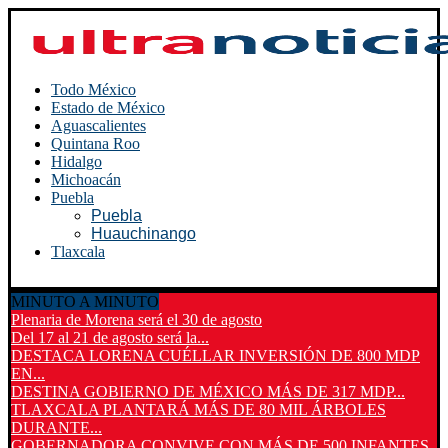
Todo México
Estado de México
Aguascalientes
Quintana Roo
Hidalgo
Michoacán
Puebla
Puebla
Huauchinango
Tlaxcala
MINUTO A MINUTO
Plenaria de Morena será el 30 de agosto
Del 17 al 21 de agosto será la...
DESTACA LORENA CUÉLLAR INVERSIÓN DE 800 MDP
EN...
DESTINA GOBIERNO DE MÉXICO MÁS DE 317 MDP...
TLAXCALA PLANTARÁ MÁS DE 80 MIL ÁRBOLES
DURANTE...
GOBERNADORA CONVIVE CON MÁS DE 500 INFANTES