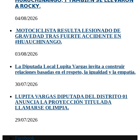
𝗛𝗨𝗔𝗨𝗖𝗛𝗜𝗡𝗔𝗡𝗚𝗢, Y 𝗧𝗔𝗠𝗕𝗜É𝗡 𝗦𝗘 𝗟𝗟𝗘𝗩𝗔𝗥𝗢𝗡
𝗔 𝗥𝗢𝗖𝗞𝗬.
04/08/2026
MOTOCICLISTA RESULTA LESIONADO DE
GRAVEDAD TRAS FUERTE ACCIDENTE EN
#HUAUCHINANGO.
03/08/2026
La Diputada Local Lupita Vargas invita a construir
relaciones basadas en el respeto, la igualdad y la empatía.
30/07/2026
LUPITA VARGAS DIPUTADA DEL DISTRITO 01
ANUNCIA LA PROYECCIÓN TITULADA
LLAMARSE OLIMPIA.
29/07/2026
Facebook