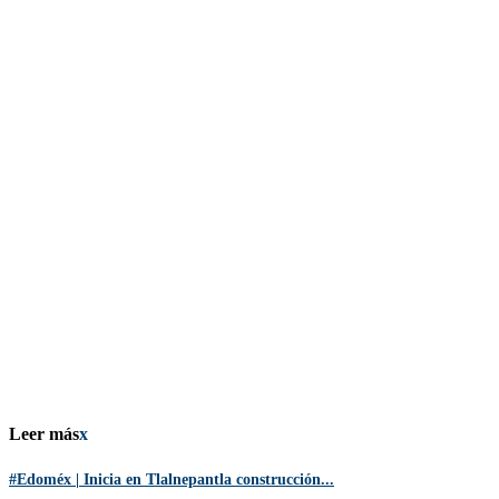
Leer más
x
#Edoméx | Inicia en Tlalnepantla construcción...