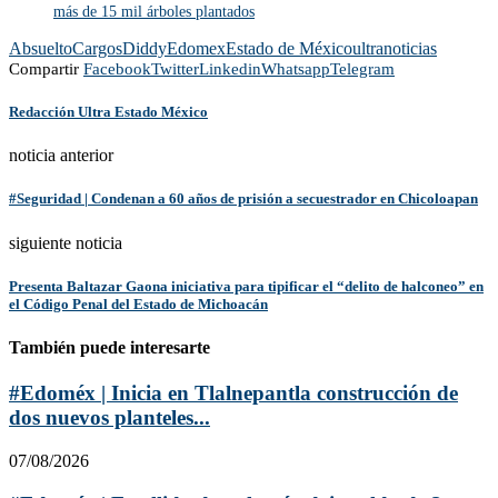
más de 15 mil árboles plantados
Absuelto
Cargos
Diddy
Edomex
Estado de México
ultranoticias
Compartir
Facebook
Twitter
Linkedin
Whatsapp
Telegram
Redacción Ultra Estado México
noticia anterior
#Seguridad | Condenan a 60 años de prisión a secuestrador en Chicoloapan
siguiente noticia
Presenta Baltazar Gaona iniciativa para tipificar el “delito de halconeo” en
el Código Penal del Estado de Michoacán
También puede interesarte
#Edoméx | Inicia en Tlalnepantla construcción de
dos nuevos planteles...
07/08/2026