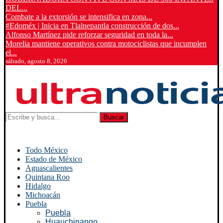
DEL...
Combate a la extorsión se intensifica en zona...
#Edoméx | Inicia en Tlalnepantla construcción de dos...
Alfonso Martínez pide reforzar seguridad en toda la...
Morelia mantiene operativos contra motociclistas que incumplen
el...
sábado, agosto 8, 2026
Buscar
Todo México
Estado de México
Aguascalientes
Quintana Roo
Hidalgo
Michoacán
Puebla
Puebla
Huauchinango