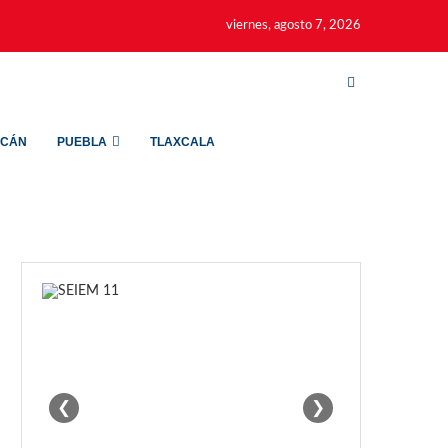
viernes, agosto 7, 2026
ACÁN
PUEBLA
TLAXCALA
❮
❯