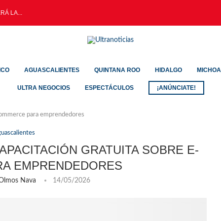
RÁ LA...
ICO
AGUASCALIENTES
QUINTANA ROO
HIDALGO
MICHO
ULTRA NEGOCIOS
ESPECTÁCULOS
¡ANÚNCIATE!
 e-commerce para emprendedores
uascalientes
CAPACITACIÓN GRATUITA SOBRE E-
RA EMPRENDEDORES
 Olmos Nava
14/05/2026