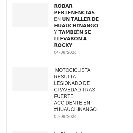
𝗥𝗢𝗕𝗔𝗥
𝗣𝗘𝗥𝗧𝗘𝗡𝗘𝗡𝗖𝗜𝗔𝗦
EN 𝗨𝗡 𝗧𝗔𝗟𝗟𝗘𝗥 𝗗𝗘
𝗛𝗨𝗔𝗨𝗖𝗛𝗜𝗡𝗔𝗡𝗚𝗢,
Y 𝗧𝗔𝗠𝗕𝗜É𝗡 𝗦𝗘
𝗟𝗟𝗘𝗩𝗔𝗥𝗢𝗡 𝗔
𝗥𝗢𝗖𝗞𝗬.
04/08/2026
MOTOCICLISTA
RESULTA
LESIONADO DE
GRAVEDAD TRAS
FUERTE
ACCIDENTE EN
#HUAUCHINANGO.
03/08/2026