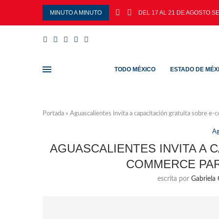
MINUTO A MINUTO
DEL 17 AL 21 DE AGOSTO SE
TODO MÉXICO
ESTADO DE MÉX
Portada
»
Aguascalientes invita a capacitación gratuita sobre
Ag
AGUASCALIENTES INVITA A 
COMMERCE PA
escrita por
Gabriela